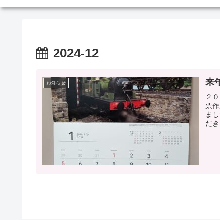
2024-12
来
お知らせ
２０
票作
まし
だき