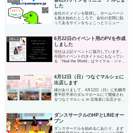
お知らせ
した
会社のドメインを取得し、ホームページ
も動き始めたところで、会社の玄関に貼
ってあるサインをちょこっとリニューア
ルしました。卵から孵ったばかりの恐竜
（私たちは福井から連れてきたぬいぐる
みの「フックン」をモデルにしているの
6月22日のイベント用のPVを作成
お知らせ
で「フックン」と呼んでい...
しました
当社は上記イベントに協力しています。
今回のイベントのタイトルにもなってい
る「Heal the World」はマイケル・ジャク
ソンさんの曲がもとになっています。世
界のあちこちで争いや対立がある現代、
私たちがどうするべきか語りかけてくれ
4月12日（日）つなぐマルシェに
お知らせ
ているよ...
出店します
縁がありまして、4月12日（日）に札幌市
豊平区平岸のダルマホールにて開催され
るつなぐマルシェ in 北海道に出店させて
いただくことになりました。とはいって
も当社には一般に販売する商品はないの
で・・・試験的に「私」を出品します！
ダンスサークルのHPとLINEオー
お知らせ
（笑）いちおう...
プン
ダンスサークルを始めるにあたり、まず